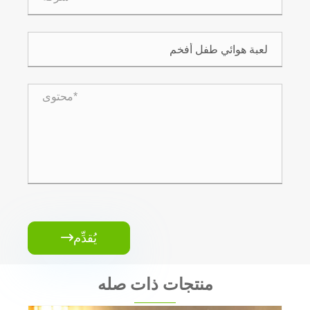
يُقدِّم

منتجات ذات صله