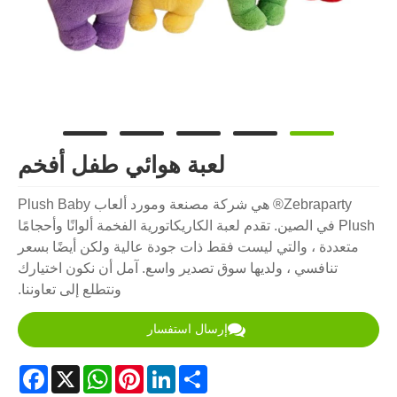
لعبة هوائي طفل أفخم
Zebraparty® هي شركة مصنعة ومورد ألعاب Plush Baby
Plush في الصين. تقدم لعبة الكاريكاتورية الفخمة ألوانًا وأحجامًا
متعددة ، والتي ليست فقط ذات جودة عالية ولكن أيضًا بسعر
تنافسي ، ولديها سوق تصدير واسع. آمل أن نكون اختيارك
ونتطلع إلى تعاوننا.
إرسال استفسار
acebook
WhatsApp
X
Pinterest
LinkedIn
Share