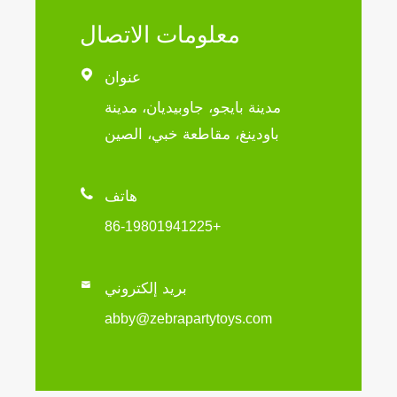
معلومات الاتصال

عنوان
مدينة بايجو، جاوبيديان، مدينة
باودينغ، مقاطعة خبي، الصين

هاتف
+86-19801941225

بريد إلكتروني
abby@zebrapartytoys.com