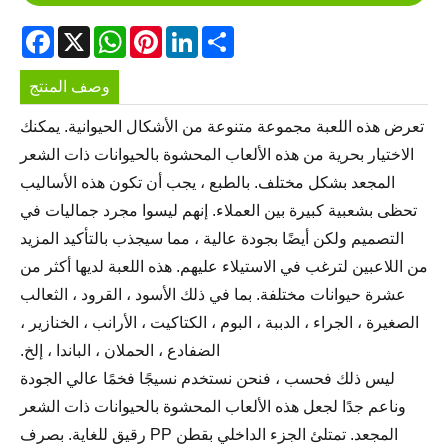
acebook
WhatsApp
X
Pinterest
LinkedIn
Share
وصف المنتج
تعرض هذه اللعبة مجموعة متنوعة من الأشكال الحيوانية. يمكنك
الاختيار بحرية من هذه الألعاب المحشوة بالحيوانات ذات الشعر
المجعد بشكل مختلف. بالطبع ، يجب أن تكون هذه الأساليب
تحظى بشعبية كبيرة بين العملاء. إنهم ليسوا مجرد جماليات في
التصميم ولكن أيضًا بجودة عالية ، مما سيجذب بالتأكيد المزيد
من اللاعبين لترغب في الاستيلاء عليهم. هذه اللعبة لديها أكثر من
عشرة حيوانات مختلفة. بما في ذلك الأسود ، القرود ، الثعالب
الصغيرة ، الجراء ، الدببة ، البوم ، الكتاكيت ، الأرانب ، الخنازير ،
الضفادع ، الحملان ، الباندا ، إلخ.
ليس ذلك فحسب ، فنحن نستخدم نسيجًا فخمًا عالي الجودة
وناعم جدًا لجعل هذه الألعاب المحشوة بالحيوانات ذات الشعر
المجعد. تمتلئ الجزء الداخلي بقطن PP رقيق للغاية. بصرف