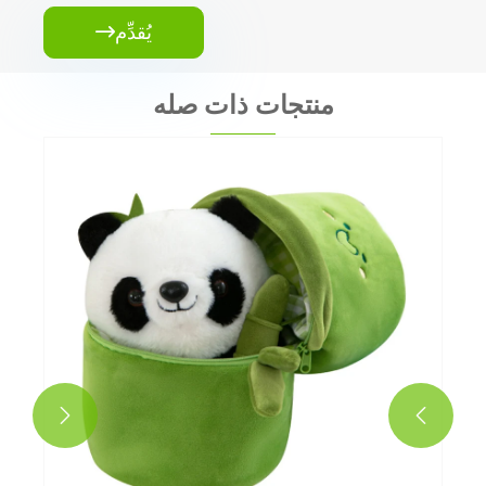
يُقدِّم

منتجات ذات صله

