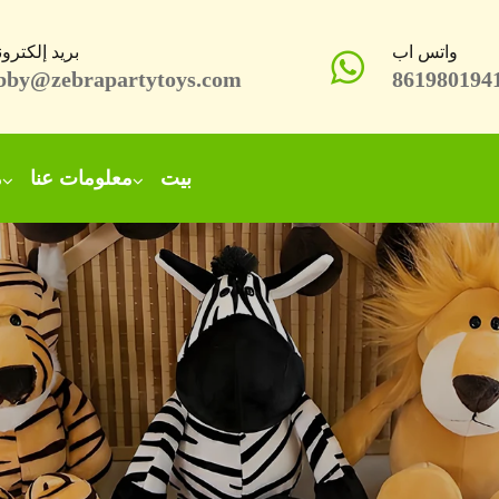
واتس اب
بريد إلكترو
bby@zebrapartytoys.com
861980194
بيت
معلومات عنا
م