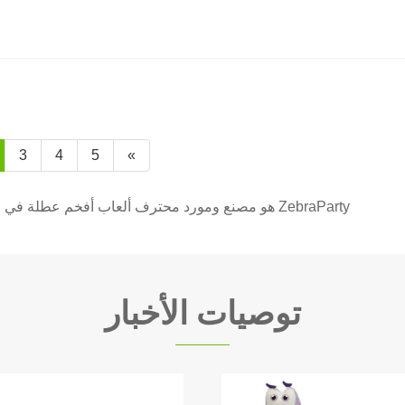
3
4
5
»
ZebraParty هو مصنع ومورد محترف ألعاب أفخم عطلة في الصين. مرحبا بكم في استيراد منتجات ذات جودة عالية من مصنعنا هنا.
توصيات الأخبار