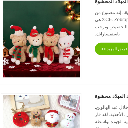
الميلاد المحشوة
عًا. إنه مصنوع من
مواد أفخم ناعمة عالية الجودة ، مع نسيج سلس ، وقد مرت شهادة CE. Zebraparty® هي
ت التخصيص ونرحب
باستفساراتك.
عرض المزيد >>
 الميلاد محشوة
لال عيد الهالوين.
لان ، سانتا كلوز ، الأحذية. لقد فاز
ية الجودة بواسطة