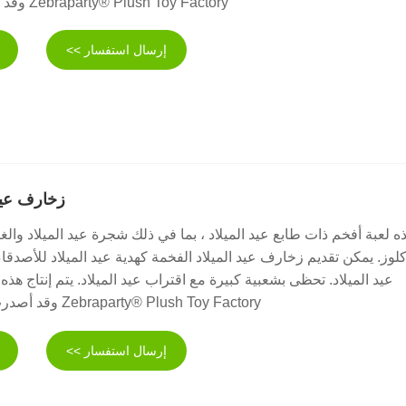
Zebraparty® Plush Toy Factory وقد مررت شهادة CE.
إرسال استفسار >>
زخارف عيد 
ه لعبة أفخم ذات طابع عيد الميلاد ، بما في ذلك شجرة عيد الميلاد وال
كلوز. يمكن تقديم زخارف عيد الميلاد الفخمة كهدية عيد الميلاد للأصدقا
عيد الميلاد. تحظى بشعبية كبيرة مع اقتراب عيد الميلاد. يتم إنتاج هذ
Zebraparty® Plush Toy Factory وقد أصدرت شهادة السلامة.
إرسال استفسار >>