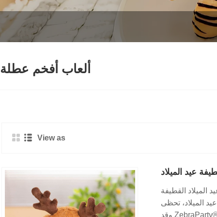
ألعاب أفخم عطلة
View as
يفة عيد الميلاد
د الميلاد القطيفة
عيد الميلاد، تحظى
بشعبية كبيرة. يتم إنتاج هذه المنتجات بواسطة مصنع ZebraParty® Plush Toy Factory وقد