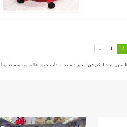
«
1
2