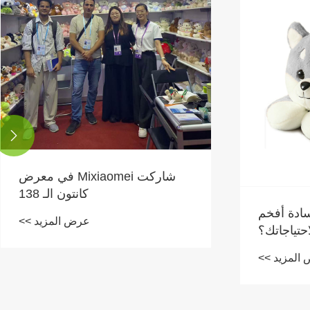

شاركت Mixiaomei في معرض
كانتون الـ 138
ادة أفخم
عرض المزيد >>
احتياجاتك؟
المزيد >>