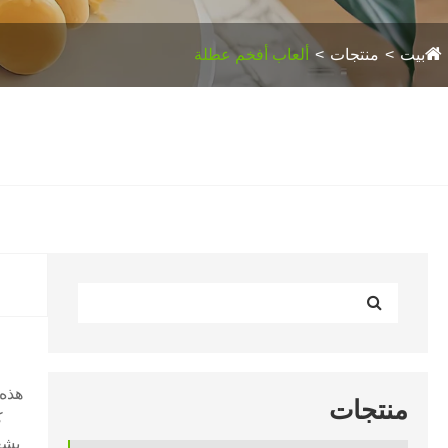
بيت
منتجات
ألعاب أفخم عطلة
هذه 
منتجات
ك