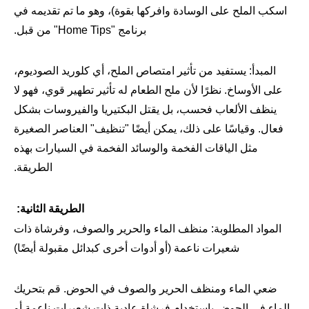
اسكب الملح على الوسادة وافركها بقوة)، وهو ما تم تقديمه في
برنامج "Home Tips" من قبل.
المبدأ: يستفيد من تأثير امتصاص الملح، أي كلوريد الصوديوم،
على الأوساخ. نظرًا لأن ملح الطعام له تأثير تطهير قوي، فهو لا
ينظف الألعاب فحسب، بل يقتل البكتيريا والفيروسات بشكل
فعال. وقياسًا على ذلك، يمكن أيضًا "تنظيف" العناصر الصغيرة
مثل الياقات الفخمة والوسائد الفخمة في السيارات بهذه
الطريقة.
الطريقة الثانية:
المواد المطلوبة: منظف الماء والحرير والصوف، وفرشاة ذات
شعيرات ناعمة (أو أدوات أخرى كبدائل مقبولة أيضًا)
ضعي الماء ومنظف الحرير والصوف في الحوض. قم بتحريك
الماء في الحوض باستخدام فرشاة عادية ذات شعيرات ناعمة أو