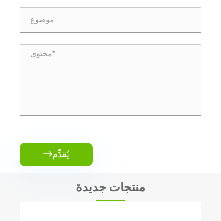
يُقدِّم

منتجات جديدة