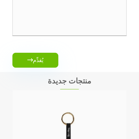
يُقدِّم

منتجات جديدة
زخارف عيد الميلاد الفخمة
عرض المزيد >>