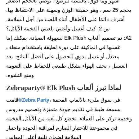
أشهر وما فوق. بالنسبة للرضع ، نوصي بالحجم الأصغر
بحجم 25 سم ، وهو خفيفة الوزن وسهلة على الاحتفاظ بها.
أشرف دائمًا على الأطفال أثناء اللعب من أجل السلامة.
س 2: كيف أغسل وأعتني بلعبتي الفخمة الأيائل؟
A2: تم تصميم ألعاب Elk Plush لسهولة الصيانة. يمكنك إما
غسلها في الماكينة على دورة لطيفة باستخدام منظف
معتدل أو غسل يدوي للحصول على أفضل النتائج. بعد
الغسيل ، يجف الهواء بشكل طبيعي للحفاظ على النعومة
ومنع التشوه.
لماذا تبرز ألعاب Zebraparty® Elk Plush
في سوق مليء بالألعاب الفخمة ،
قامت
Zebra Party®
بسمعة طيبة في تقديم جودة متميزة وتصميم مدروس
وخدمة تركز على العملاء. تخضع كل لعبة من الأيائل الفخمة
في مجموعتنا للاختبار الصارم لمراقبة الجودة واختبار
السلامة لضمان تلبية أعلى المعايير.