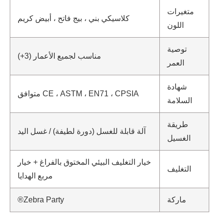
متغيرات
كلاسيكي بني ، بيج فاتح ، أبيض كريم
اللون
توصية
مناسب لجميع الأعمار (3+)
العمر
شهادة
CE ، ASTM ، EN71 ، CPSIA متوافق
السلامة
طريقة
آلة قابلة للغسل (دورة لطيفة) / غسل اليد
الغسيل
خيار التغليف البيئي المختوق بالفراغ + خيار
التغليف
مربع الهدايا
ماركة
Zebra Party®