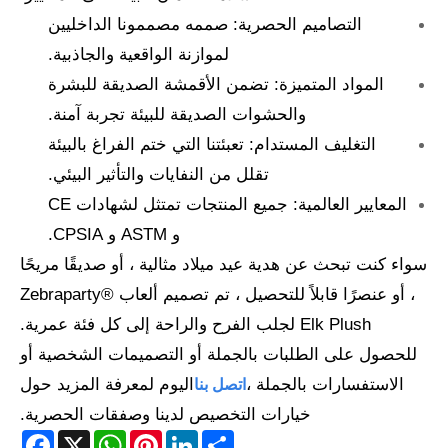
التصاميم الحصرية: صممه مصممونا الداخليين
لموازنة الواقعية والجاذبية.
المواد المتميزة: تضمن الأقمشة الصديقة للبشرة
والحشوات الصديقة للبيئة تجربة آمنة.
التغليف المستدام: تعبئتنا التي ختم الفراغ بالبيئة
تقلل من النفايات والتأثير البيئي.
المعايير العالمية: جميع المنتجات تمتثل لشهادات CE
و ASTM و CPSIA.
سواء كنت تبحث عن هدية عيد ميلاد مثالية ، أو صديقًا مريحًا
، أو عنصرًا قابلاً للتحصيل ، تم تصميم ألعاب Zebraparty®
Elk Plush لجلب الفرح والراحة إلى كل فئة عمرية.
للحصول على الطلبات بالجملة أو التصميمات الشخصية أو
الاستفسارات بالجملة ،
اليوم لمعرفة المزيد حول
اتصل بنا
خيارات التخصيص لدينا وصفقات الحصرية.
acebook
WhatsApp
X
Pinterest
LinkedIn
Share