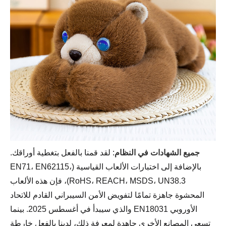
جميع الشهادات في النظام
: لقد قمنا بالفعل بتغطية أوراقك.
بالإضافة إلى اختبارات الألعاب القياسية (EN71، EN62115،
RoHS، REACH، MSDS، UN38.3)، فإن هذه الألعاب
المحشوة جاهزة تمامًا لتفويض الأمن السيبراني القادم للاتحاد
الأوروبي EN18031 والذي سيبدأ في أغسطس 2025. بينما
تسعى المصانع الأخرى جاهدة لمعرفة ذلك، لدينا بالفعل خارطة