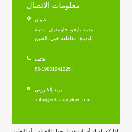
معلومات الاتصال

عنوان
مدينة بايجو، جاوبيديان، مدينة
باودينغ، مقاطعة خبي، الصين

هاتف
+86-19801941225

بريد إلكتروني
abby@zebrapartytoys.com
إذا كان لديك أي استفسار حول الاقتباس أو التعاون