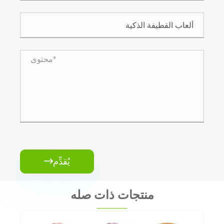
يُقدِّم

منتجات ذات صله