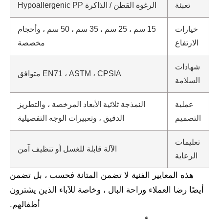
تعبئة
الرغوة القطن / الذاكرة Hypoallergenic PP
خيارات
15 سم ، 25 سم ، 35 سم ، 50 سم ، وأحجام
الارتفاع
مخصصة
شهادات
EN71 ، ASTM ، CPSIA متوافق
السلامة
عملية
النمذجة ثلاثية الأبعاد المرخصة ، والتطريز
التصميم
الدقيق ، وتعبيرات الوجه التفصيلية
تعليمات
الآلة قابلة للغسل أو تنظيف آمن
الرعاية
هذه المعايير الفنية لا تضمن المتانة فحسب ، بل تضمن
أيضًا رضا العملاء وراحة البال ، وخاصة للآباء الذين يشترون
أطفالهم.