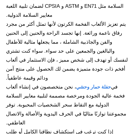
السلامة مثل EN71 و ASTM و CPSIA لضمان تلبية اللعبة
معايير السلامة الدولية.
يتم تعزيز الألعاب الفخمة الكرتون لأنها تمثل أكثر من مجرد
رفاق ناعمة ورائعة. إنها تجسد الراحة والحنين إلى الحنين
والفن والجاذبية الشاملة ، مما يجعلها مثالية للأطفال
والبالغين والجمعين على حد سواء. سواء كنت تشتري
لنفسك أو تهدف إلى شخص مميز ، فإن الاستثمار في ألعاب
أفخم ذات جودة متميزة يضمن لك الحصول على منتج آمن
ودائم وقيمة عاطفياً.
في
، نحن متخصصون في إنشاء ألعاب
حفلة حمار وحشي
فخمة عالية الجودة ومرخصة مصممة لتلبية معايير السلامة
الدولية مع التقاط سحر الشخصيات المحبوبة. توفر
مجموعتنا توازنًا مثاليًا في الحرف اليدوية والأصالة والاتصال
العاطفي.
إذا كنت ترغب في استكشاف نطاقنا الكامل أو طلب