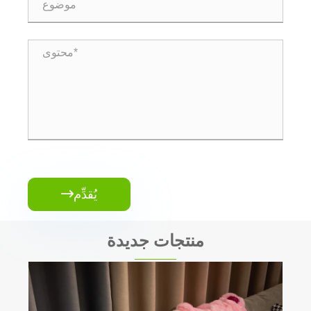
يُقدِّم

منتجات جديدة