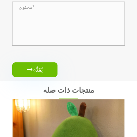
يُقدِّم

منتجات ذات صله