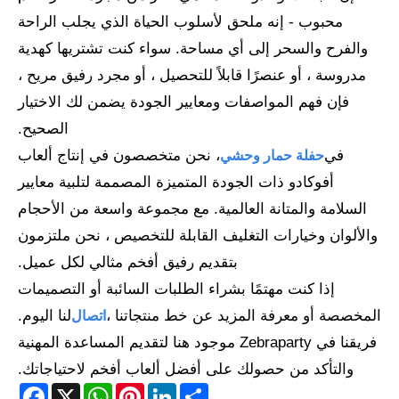
محبوب - إنه ملحق لأسلوب الحياة الذي يجلب الراحة
والفرح والسحر إلى أي مساحة. سواء كنت تشتريها كهدية
مدروسة ، أو عنصرًا قابلاً للتحصيل ، أو مجرد رفيق مريح ،
فإن فهم المواصفات ومعايير الجودة يضمن لك الاختيار
الصحيح.
في
، نحن متخصصون في إنتاج ألعاب
حفلة حمار وحشي
أفوكادو ذات الجودة المتميزة المصممة لتلبية معايير
السلامة والمتانة العالمية. مع مجموعة واسعة من الأحجام
والألوان وخيارات التغليف القابلة للتخصيص ، نحن ملتزمون
بتقديم رفيق أفخم مثالي لكل عميل.
إذا كنت مهتمًا بشراء الطلبات السائبة أو التصميمات
المخصصة أو معرفة المزيد عن خط منتجاتنا ،
لنا اليوم.
اتصال
فريقنا في Zebraparty موجود هنا لتقديم المساعدة المهنية
والتأكد من حصولك على أفضل ألعاب أفخم لاحتياجاتك.
acebook
WhatsApp
X
Pinterest
LinkedIn
Share