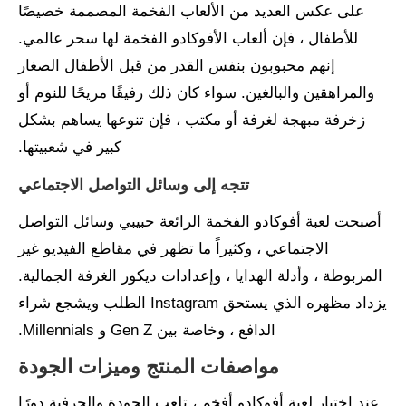
على عكس العديد من الألعاب الفخمة المصممة خصيصًا
للأطفال ، فإن ألعاب الأفوكادو الفخمة لها سحر عالمي.
إنهم محبوبون بنفس القدر من قبل الأطفال الصغار
والمراهقين والبالغين. سواء كان ذلك رفيقًا مريحًا للنوم أو
زخرفة مبهجة لغرفة أو مكتب ، فإن تنوعها يساهم بشكل
كبير في شعبيتها.
تتجه إلى وسائل التواصل الاجتماعي
أصبحت لعبة أفوكادو الفخمة الرائعة حبيبي وسائل التواصل
الاجتماعي ، وكثيراً ما تظهر في مقاطع الفيديو غير
المربوطة ، وأدلة الهدايا ، وإعدادات ديكور الغرفة الجمالية.
يزداد مظهره الذي يستحق Instagram الطلب ويشجع شراء
الدافع ، وخاصة بين Gen Z و Millennials.
مواصفات المنتج وميزات الجودة
عند اختيار لعبة أفوكادو أفخم ، تلعب الجودة والحرفية دورًا