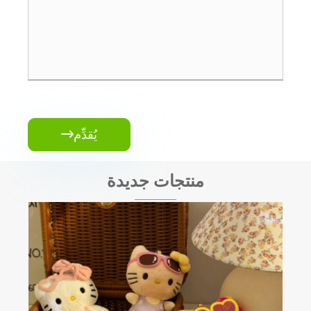
يُقدِّم

منتجات جديدة